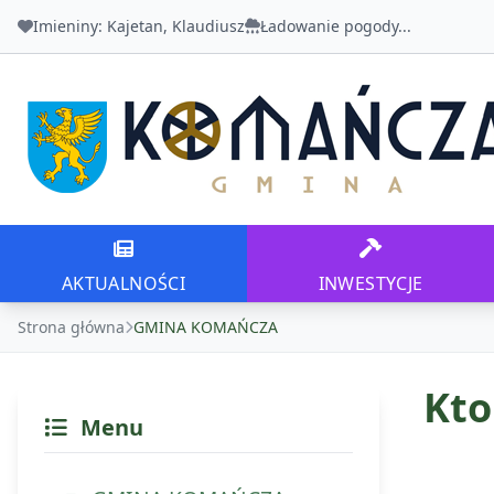
Imieniny:
Kajetan, Klaudiusz
Ładowanie pogody...
Urząd Gminy Komańcza
AKTUALNOŚCI
INWESTYCJE
AKTUALNOŚCI
INWESTYCJE
Strona główna
GMINA KOMAŃCZA
Kto
Menu