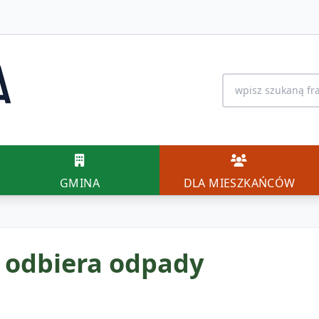
Wyszukiwanie na 
GMINA
DLA MIESZK
GMINA
DLA MIESZKAŃCÓW
 odbiera odpady