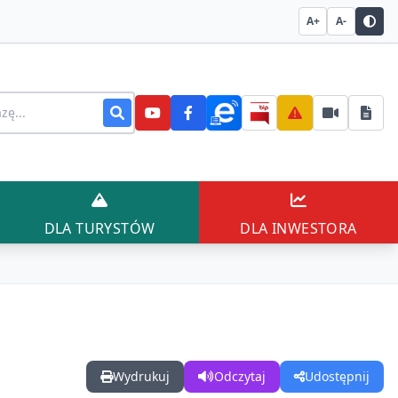
A+
A-
stronie
AŃCÓW
DLA TURYSTÓW
DLA INWESTO
DLA TURYSTÓW
DLA INWESTORA
Wydrukuj
Odczytaj
Udostępnij