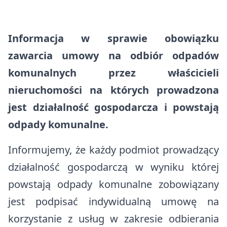
Opieki Matki Bożej Pokrowy w
Baza noclegowa
Komańczy
Informacja w sprawie obowiązku
Cerkiew św. Michała Archanioła w
zawarcia umowy na odbiór odpadów
Kulasznem
komunalnych przez właścicieli
nieruchomości na których prowadzona
Cerkiew Radoszyce
jest działalność gospodarcza i powstają
Wodospad w Dołżycy
odpady komunalne.
Kościół parafialny obrządku
Informujemy, że każdy podmiot prowadzący
łacińskiego w Komańczy
działalność gospodarczą w wyniku której
powstają odpady komunalne zobowiązany
Klasztor Zgromadzenia Sióstr
jest podpisać indywidualną umowę na
Najświętszej Rodziny z Nazaretu w
Komańczy
korzystanie z usług w zakresie odbierania