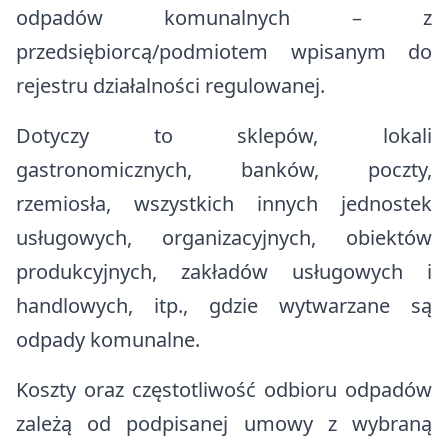
odpadów komunalnych – z
Jeziorka Duszatyńskie
przedsiębiorcą/podmiotem wpisanym do
Źródełko Radoszyce
rejestru działalności regulowanej.
Cyfrowa rekonstrukcja 3D
Dotyczy to sklepów, lokali
nieistniejącej obecnie cerkwi pod
gastronomicznych, banków, poczty,
wezwaniem Michała Archanioła w
rzemiosła, wszystkich innych jednostek
Łupkowie
usługowych, organizacyjnych, obiektów
Kompendium wiedzy o roślinach
produkcyjnych, zakładów usługowych i
zielarskich oraz propozycje
handlowych, itp., gdzie wytwarzane są
wycieczek zielarskich
odpady komunalne.
Koszty oraz częstotliwość odbioru odpadów
zależą od podpisanej umowy z wybraną