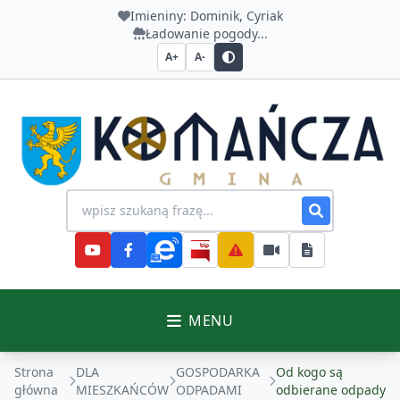
Imieniny:
Dominik, Cyriak
Ładowanie pogody...
A+
A-
Urząd Gminy Komańcza
Wyszukiwanie na stronie
MENU
Strona
DLA
GOSPODARKA
Od kogo są
główna
MIESZKAŃCÓW
ODPADAMI
odbierane odpady