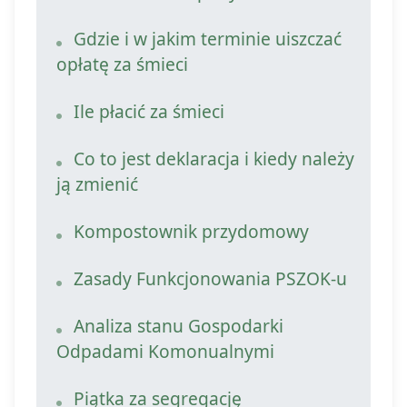
Gdzie i w jakim terminie uiszczać
Organizacje pozarządowe
Gospodarka komunalna (GPGK)
opłatę za śmieci
Stowarzyszenia
Pomoc społeczna
Ile płacić za śmieci
LGD Nasze Bieszczady
Co to jest deklaracja i kiedy należy
ją zmienić
Kompostownik przydomowy
Zasady Funkcjonowania PSZOK-u
Analiza stanu Gospodarki
Odpadami Komonualnymi
Piątka za segregację