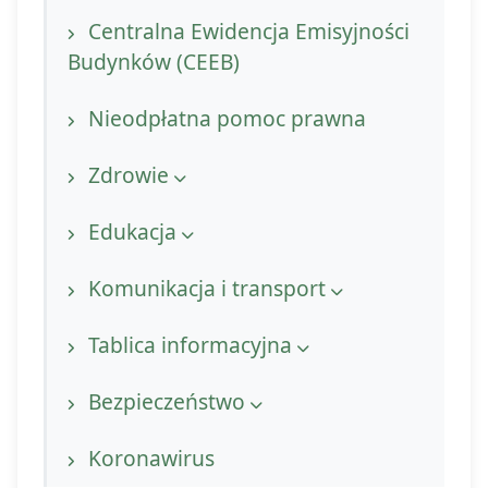
Ochrona zwierząt
Centralna Ewidencja Emisyjności
Budynków (CEEB)
Nieodpłatna pomoc prawna
Zdrowie
Gabinety Komańcza
Edukacja
Gabinety Rzepedź
Szkoły Podstawowe
Komunikacja i transport
Regionalne Centrum Informacji
Punkty Przedszkolne
Rozkład jazdy autobusów - Gmina
Tablica informacyjna
Medycznej (RCIM)
Komańcza
Władze Gminy Komańcza
Bezpieczeństwo
Konta bankowe
Telefony alarmowe
Koronawirus