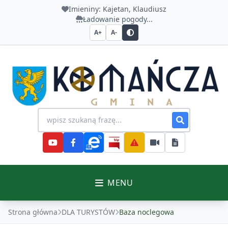
Imieniny:
Kajetan, Klaudiusz
Ładowanie pogody...
A+
A-
Urząd Gminy Komańcza
Wyszukiwanie na stronie
MENU
Strona główna
DLA TURYSTÓW
Baza noclegowa