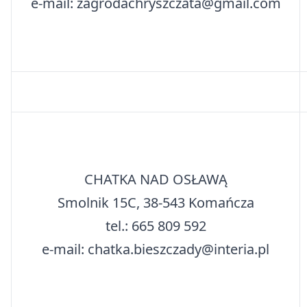
e-mail: zagrodachryszczata@gmail.com
CHATKA NAD OSŁAWĄ
Smolnik 15C, 38-543 Komańcza
tel.: 665 809 592
e-mail: chatka.bieszczady@interia.pl