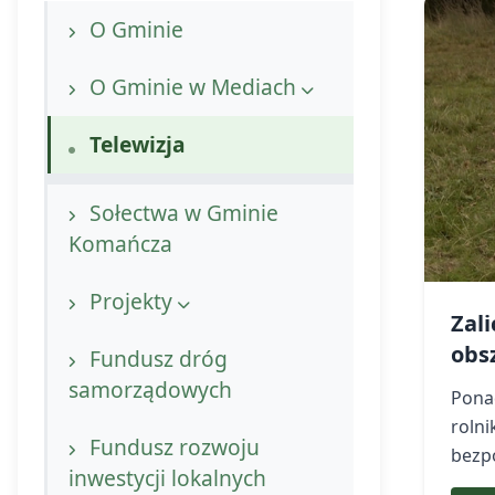
O Gminie
O Gminie w Mediach
Telewizja
Sołectwa w Gminie
Komańcza
Projekty
Zali
obs
Projekty
Fundusz dróg
samorządowych
Ponad
Rewitalizacja Nasypu
rolni
Kolejowego w Komańczy
Fundusz rozwoju
bezp
inwestycji lokalnych