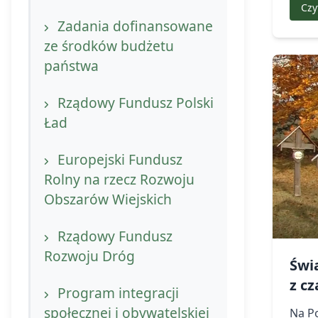
Iluminacja obiektów
Czy
dziedzictwa kulturowego
Zadania dofinansowane
ze środków budżetu
Ścieżka zielarska
państwa
upowszechnianie wiedzy o
bioróżnorodności
Rządowy Fundusz Polski
Ład
Stawiamy na edukację w
Gminie Komańcza
Europejski Fundusz
Rolny na rzecz Rozwoju
Karpackie miejsca
Obszarów Wiejskich
Ducha
Rządowy Fundusz
Czuhajster – Karpacki
Rozwoju Dróg
Świ
Yeti
z c
Program integracji
społecznej i obywatelskiej
Na Po