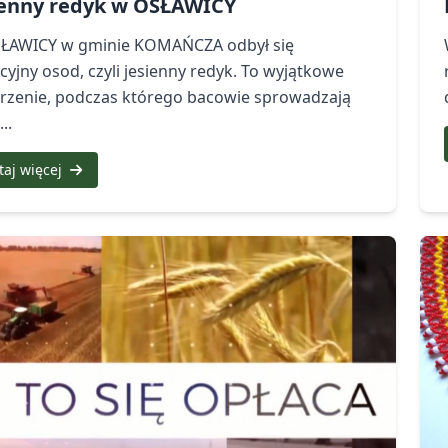
ienny redyk w OSŁAWICY
ŁAWICY w gminie KOMAŃCZA odbył się
cyjny osod, czyli jesienny redyk. To wyjątkowe
rzenie, podczas którego bacowie sprowadzają
..
taj więcej