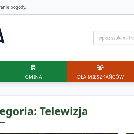
anie pogody...
Wyszukiwanie na 
GMINA
DLA MIESZK
GMINA
DLA MIESZKAŃCÓW
egoria: Telewizja