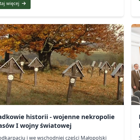
taj więcej
adkowie historii - wojenne nekropolie
zasów I wojny światowej
dkarpaciu i we wschodniej części Małopolski