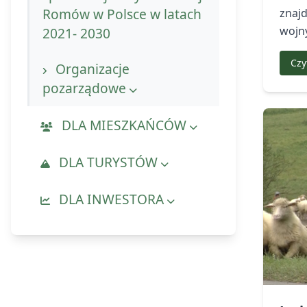
Romów w Polsce w latach
znajd
wojn
2021- 2030
Czy
Organizacje
pozarządowe
Stowarzyszenia
DLA MIESZKAŃCÓW
LGD Nasze Bieszczady
Kalendarz wydarzeń
DLA TURYSTÓW
Najczęściej zalatwiane
Kalendarz wydarzeń
DLA INWESTORA
sprawy
Wirtualna Komańcza
Działki na sprzedaż
Zagospodarowanie
GOSPODARKA
Informacja turystyczna
przestrzenne i
ODPADAMI
Działki do dzierżawy
gospodarka gruntami
Warto zobaczyć
Harmonogram odbioru
Ochrona środowiska