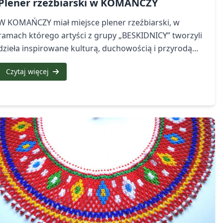
Plener rzeźbiarski w KOMAŃCZY
W KOMAŃCZY miał miejsce plener rzeźbiarski, w
ramach którego artyści z grupy „BESKIDNICY” tworzyli
dzieła inspirowane kulturą, duchowością i przyrodą...
Czytaj więcej