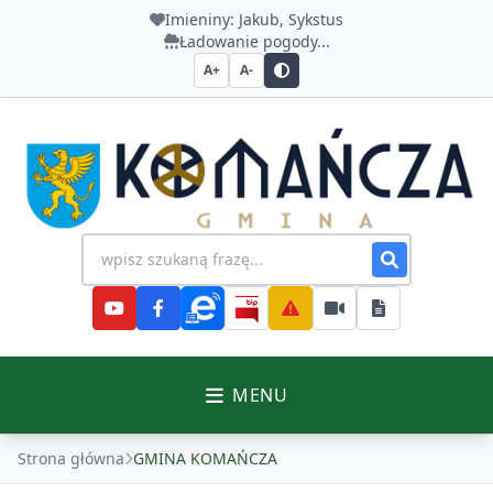
Imieniny:
Jakub, Sykstus
Ładowanie pogody...
A+
A-
Urząd Gminy Komańcza
Wyszukiwanie na stronie
MENU
Strona główna
GMINA KOMAŃCZA