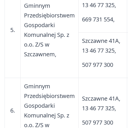
Łupkowie
13 46 77 325,
Gminnym
Opróżnianie zbiorników
bezodpływowych
Przedsiębiorstwem
Kompendium wiedzy o roślinach
669 731 554,
Gospodarki
zielarskich oraz propozycje
Rejestr działalności regulowanej
5.
wycieczek zielarskich
Komunalnej Sp. z
Szczawne 41A,
Edukacja Ekologiczna
o.o. Z/S w
13 46 77 325,
Szczawnem,
Kontrole w zakresie właściwego
507 977 300
gospodarowania odpadami
komunalnymi na nieruchomościach
zamieszkałych
Gminnym
Przedsiębiorstwem
Szczawne 41A,
Gospodarki
13 46 77 325,
6.
Komunalnej Sp. z
507 977 300
o.o. Z/S w