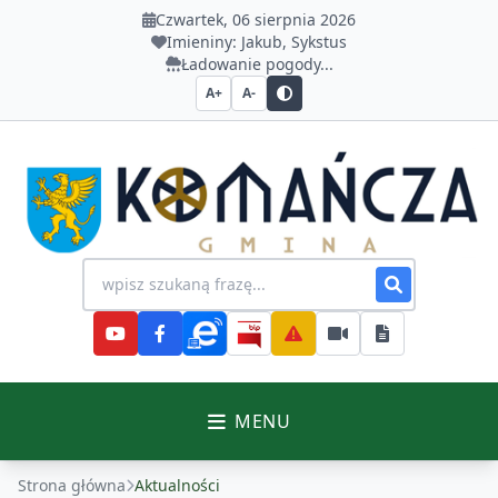
Czwartek, 06 sierpnia 2026
Imieniny:
Jakub, Sykstus
Ładowanie pogody...
A+
A-
Urząd Gminy Komańcza
Wyszukiwanie na stronie
MENU
Strona główna
Aktualności