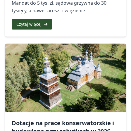
Mandat do 5 tys. zł, sądowa grzywna do 30
Opróżnianie zbiorników
tysięcy, a nawet areszt i więzienie.
bezodpływowych
Kompendium wiedzy o roślinach
zielarskich oraz propozycje
Czytaj więcej
Rejestr działalności regulowanej
wycieczek zielarskich
Edukacja Ekologiczna
Kontrole w zakresie właściwego
gospodarowania odpadami
komunalnymi na nieruchomościach
zamieszkałych
Dotacje na prace konserwatorskie i