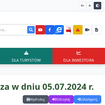
A+
A-
stronie
AŃCÓW
DLA TURYSTÓW
DLA INWESTO
DLA TURYSTÓW
DLA INWESTORA
 w dniu 05.07.2024 r.
Wydrukuj
Odczytaj
Udostępnij