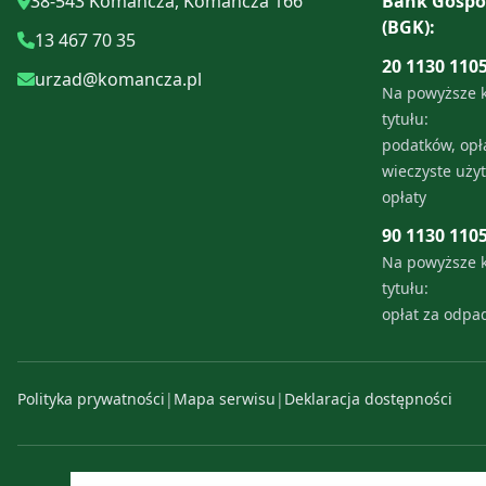
38-543 Komańcza, Komańcza 166
Bank Gospo
(BGK):
13 467 70 35
20 1130 110
urzad@komancza.pl
Na powyższe 
tytułu:
podatków, opła
wieczyste uży
opłaty
90 1130 110
Na powyższe 
tytułu:
opłat za odp
Polityka prywatności
|
Mapa serwisu
|
Deklaracja dostępności