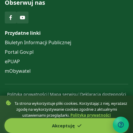
Obserwuj nas
Łupkowie
Opróżnianie zbiorników
bezodpływowych
Kompendium wiedzy o roślinach
zielarskich oraz propozycje
Rejestr działalności regulowanej
Przydatne linki
wycieczek zielarskich
Biuletyn Informacji Publicznej
Edukacja Ekologiczna
Portal Gov.pl
Kontrole w zakresie właściwego
ePUAP
gospodarowania odpadami
mObywatel
komunalnymi na nieruchomościach
zamieszkałych
Polityka prywatności
|
Mapa serwisu
|
Deklaracja dostępności
© 2025 Urząd Gminy Komańcza. Wszelkie prawa zastrzeżone.
Ta strona wykorzystuje pliki cookies. Korzystając z niej, wyrażasz
zgodę na wykorzystywanie cookies zgodnie z aktualnymi
ustawieniami przeglądarki.
Polityka prywatności
Akceptuję