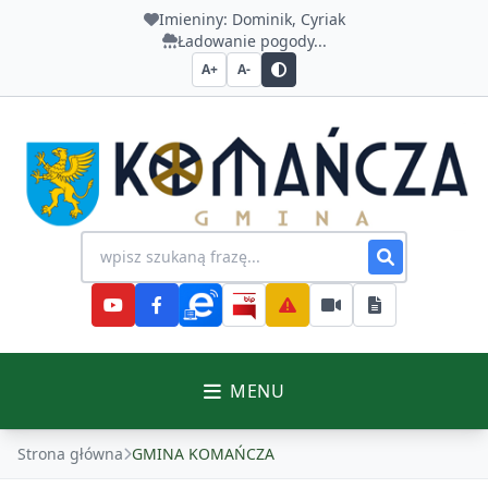
Imieniny:
Dominik, Cyriak
Ładowanie pogody...
A+
A-
Urząd Gminy Komańcza
Wyszukiwanie na stronie
MENU
Strona główna
GMINA KOMAŃCZA