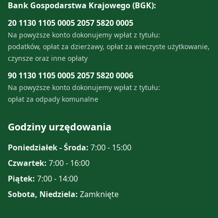
Bank Gospodarstwa Krajowego (BGK):
Konta bankowe
Telefony alarmowe
Koronawirus
Gdzie i w jakim terminie uiszczać
Organizacje pozarządowe
Wodospad w Dołżycy
Gospodarka komunalna (GPGK)
20 1130 1105 0005 2057 5820 0005
opłatę za śmieci
Godziny Otwarcia Urzędu Gminy
Tabela sygnałów alarmowych
Na powyższe konto dokonujemy wpłat z tytułu:
Stowarzyszenia
Kościół parafialny obrządku
Pomoc społeczna
podatków, opłat za dzierżawy, opłat za wieczyste użytkowanie,
Ile płacić za śmieci
łacińskiego w Komańczy
Struktura Organizacyjna
Alert RCB
czynsze oraz inne opłaty
LGD Nasze Bieszczady
Co to jest deklaracja i kiedy należy
90 1130 1105 0005 2057 5820 0006
Klasztor Zgromadzenia Sióstr
Ważne dane, telefony i adresy
Regionalny System Ostrzegania
ją zmienić
Na powyższe konto dokonujemy wpłat z tytułu:
Najświętszej Rodziny z Nazaretu w
opłat za odpady komunalne
Komańczy
Zimowe utrzymanie dróg
Komunikaty meteorologiczne
Kompostownik przydomowy
Godziny urzędowania
Jeziorka Duszatyńskie
Informatory dla ludności
Zasady Funkcjonowania PSZOK-u
Poniedziałek - Środa:
7:00 - 15:00
Źródełko Radoszyce
Czwartek:
7:00 - 16:00
Analiza stanu Gospodarki
Odpadami Komonualnymi
Piątek:
7:00 - 14:00
Cyfrowa rekonstrukcja 3D
nieistniejącej obecnie cerkwi pod
Sobota, Niedziela:
Zamknięte
Piątka za segregację
wezwaniem Michała Archanioła w