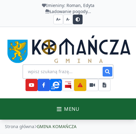
Imieniny:
Roman, Edyta
Ładowanie pogody...
A+
A-
Urząd Gminy Komańcza
Wyszukiwanie na stronie
MENU
Strona główna
GMINA KOMAŃCZA