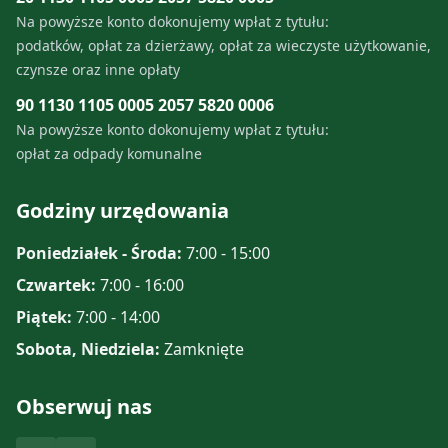
Konta bankowe
Telefony alarmowe
Koronawirus
Gdzie i w jakim terminie uiszczać
Organizacje pozarządowe
Na powyższe konto dokonujemy wpłat z tytułu:
Wodospad w Dołżycy
Gospodarka komunalna (GPGK)
podatków, opłat za dzierżawy, opłat za wieczyste użytkowanie,
opłatę za śmieci
Godziny Otwarcia Urzędu Gminy
Tabela sygnałów alarmowych
czynsze oraz inne opłaty
Stowarzyszenia
Kościół parafialny obrządku
Pomoc społeczna
Ile płacić za śmieci
90 1130 1105 0005 2057 5820 0006
łacińskiego w Komańczy
Struktura Organizacyjna
Alert RCB
LGD Nasze Bieszczady
Na powyższe konto dokonujemy wpłat z tytułu:
Co to jest deklaracja i kiedy należy
opłat za odpady komunalne
Klasztor Zgromadzenia Sióstr
Ważne dane, telefony i adresy
Regionalny System Ostrzegania
ją zmienić
Najświętszej Rodziny z Nazaretu w
Godziny urzędowania
Komańczy
Zimowe utrzymanie dróg
Komunikaty meteorologiczne
Kompostownik przydomowy
Poniedziałek - Środa:
7:00 - 15:00
Jeziorka Duszatyńskie
Informatory dla ludności
Zasady Funkcjonowania PSZOK-u
Czwartek:
7:00 - 16:00
Piątek:
7:00 - 14:00
Źródełko Radoszyce
Analiza stanu Gospodarki
Sobota, Niedziela:
Zamknięte
Odpadami Komonualnymi
Cyfrowa rekonstrukcja 3D
nieistniejącej obecnie cerkwi pod
Obserwuj nas
Piątka za segregację
wezwaniem Michała Archanioła w