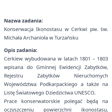
Rządowy Fundusz Polski Ład
Zdrowie
Szlaki turystyczne
Rządowy Fundusz Rozwoju Dróg
Edukacja
Nazwa zadania:
Baza noclegowa
Program integracji społecznej i obywatelskiej Romów w Polsce w
Konserwacja Ikonostasu w Cerkwi pw. św.
Komunikacja i transport
latach 2021- 2030
Michała Archanioła w Turzańsku
Ważne dane, telefony i adresy
Europejski Fundusz Rolny na rzecz Rozwoju Obszarów Wiejskich
Opis zadania:
Konta bankowe
Organizacje pozarządowe
Cerkiew wybudowana w latach 1801 – 1803
Tablica informacyjna
Strategia Rozwoju Ponadlokalnego dla Partnerstwa Turystyczne
wpisana do Gminnej Ewidencji Zabytków,
Bieszczady na lata 2025-2030
Ostrzeżenia meteorologiczne
Rejestru Zabytków Nieruchomych
Województwa Podkarpackiego a także na
Bezpieczeństwo
Listę Światowego Dziedzictwa UNESCO.
Koronawirus
Prace konserwatorskie polegać będą na
Cmentarze Komunalne Gminy Komańcza
oczyszczeniu powierzchni ikonostasu,