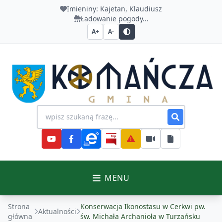
Imieniny:
Kajetan, Klaudiusz
Ładowanie pogody...
A+
A-
Urząd Gminy Komańcza
Wyszukiwanie na stronie
MENU
Strona
Konserwacja Ikonostasu w Cerkwi pw.
Aktualności
główna
św. Michała Archanioła w Turzańsku