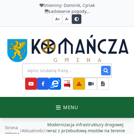
Imieniny:
Dominik, Cyriak
Ładowanie pogody...
A+
A-
Urząd Gminy Komańcza
Wyszukiwanie na stronie
MENU
Modernizacja infrastruktury drogowej
Strona
Aktualności
wraz z przebudową mostów na terenie
główna