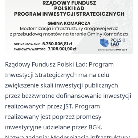
Rządowy Fundusz Polski Ład
Zdrowie
Szlaki turystyczne
Rządowy Fundusz Rozwoju Dróg
Edukacja
Baza noclegowa
Program integracji społecznej i obywatelskiej Romów w Polsce w
Komunikacja i transport
latach 2021- 2030
Ważne dane, telefony i adresy
Europejski Fundusz Rolny na rzecz Rozwoju Obszarów Wiejskich
Konta bankowe
Organizacje pozarządowe
Rządowy Fundusz Polski Ład: Program
Inwestycji Strategicznych ma na celu
Tablica informacyjna
Strategia Rozwoju Ponadlokalnego dla Partnerstwa Turystyczne
Bieszczady na lata 2025-2030
zwiększenie skali inwestycji publicznych
Ostrzeżenia meteorologiczne
przez bezzwrotne dofinansowanie inwestycji
Bezpieczeństwo
realizowanych przez JST. Program
realizowany jest poprzez promesy
Koronawirus
inwestycyjne udzielane przez BGK.
Cmentarze Komunalne Gminy Komańcza
Nazwa zadania: Modernizacja infrastruktury