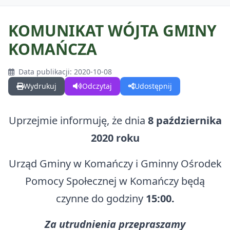
KOMUNIKAT WÓJTA GMINY
KOMAŃCZA
GMINA
Data publikacji: 2020-10-08
O Gminie
DLA MIESZKAŃCÓW
Wydrukuj
Odczytaj
Udostępnij
O Gminie w Mediach
Kalendarz wydarzeń
DLA TURYSTÓW
Uprzejmie informuję, że dnia
8 października
Odznaka Honorowa Gminy Komańcza
Najczęściej zalatwiane sprawy
2020 roku
Kalendarz wydarzeń
DLA INWESTORA
Sołectwa w Gminie Komańcza
Gospodarka odpadami
Urząd Gminy w Komańczy i Gminny Ośrodek
Wirtualna Komańcza
Projekty
Działki na sprzedaż
Czyste Powietrze
Pomocy Społecznej w Komańczy będą
Warto zobaczyć
Fundusz dróg samorządowych
Działki do dzierżawy
czynne do godziny
15:00.
Centralna Ewidencja Emisyjności Budynków (CEEB)
Materiały promocyjne
Zadania dofinansowane ze środków budżetu państwa
Nieodpłatna pomoc prawna
Za utrudnienia przepraszamy
Trasy rowerowe