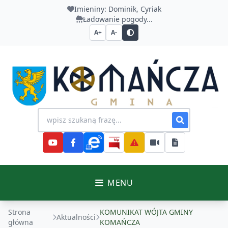
Imieniny:
Dominik, Cyriak
Ładowanie pogody...
A+
A-
Urząd Gminy Komańcza
Wyszukiwanie na stronie
MENU
Strona
KOMUNIKAT WÓJTA GMINY
Aktualności
główna
KOMAŃCZA