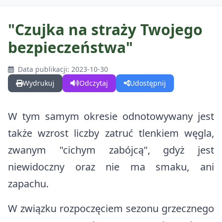
"Czujka na straży Twojego
bezpieczeństwa"
GMINA
Data publikacji: 2023-10-30
O Gminie
DLA MIESZKAŃCÓW
Wydrukuj
Odczytaj
Udostępnij
O Gminie w Mediach
Kalendarz wydarzeń
DLA TURYSTÓW
W tym samym okresie odnotowywany jest
Odznaka Honorowa Gminy Komańcza
Najczęściej zalatwiane sprawy
także wzrost liczby zatruć tlenkiem węgla,
Kalendarz wydarzeń
DLA INWESTORA
Sołectwa w Gminie Komańcza
zwanym "cichym zabójcą", gdyż jest
Gospodarka odpadami
Wirtualna Komańcza
Projekty
niewidoczny oraz nie ma smaku, ani
Działki na sprzedaż
Czyste Powietrze
Warto zobaczyć
zapachu.
Fundusz dróg samorządowych
Działki do dzierżawy
Centralna Ewidencja Emisyjności Budynków (CEEB)
Materiały promocyjne
Zadania dofinansowane ze środków budżetu państwa
W związku rozpoczęciem sezonu grzecznego
Nieodpłatna pomoc prawna
Trasy rowerowe