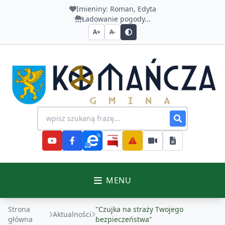
Imieniny:
Roman, Edyta
Ładowanie pogody...
A+
A-
Urząd Gminy Komańcza
Wyszukiwanie na stronie
MENU
Strona
"Czujka na straży Twojego
Aktualności
główna
bezpieczeństwa"