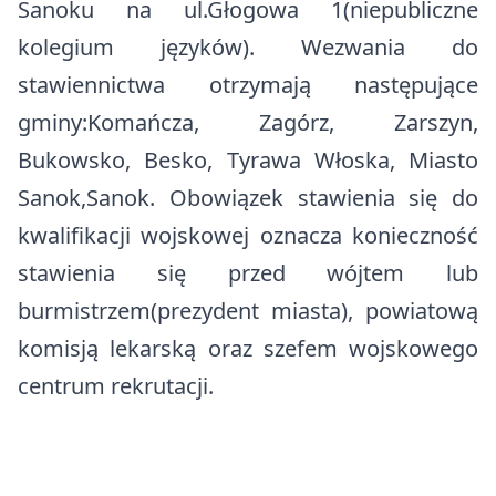
Sanoku na ul.Głogowa 1(niepubliczne
Rządowy Fundusz Polski Ład
Zdrowie
kolegium języków). Wezwania do
Szlaki turystyczne
Rządowy Fundusz Rozwoju Dróg
Edukacja
stawiennictwa otrzymają następujące
Baza noclegowa
Program integracji społecznej i obywatelskiej Romów w Polsce w
gminy:Komańcza, Zagórz, Zarszyn,
Komunikacja i transport
latach 2021- 2030
Bukowsko, Besko, Tyrawa Włoska, Miasto
Ważne dane, telefony i adresy
Europejski Fundusz Rolny na rzecz Rozwoju Obszarów Wiejskich
Sanok,Sanok. Obowiązek stawienia się do
Konta bankowe
Organizacje pozarządowe
kwalifikacji wojskowej oznacza konieczność
stawienia się przed wójtem lub
Tablica informacyjna
Strategia Rozwoju Ponadlokalnego dla Partnerstwa Turystyczne
Bieszczady na lata 2025-2030
burmistrzem(prezydent miasta), powiatową
Ostrzeżenia meteorologiczne
komisją lekarską oraz szefem wojskowego
Bezpieczeństwo
centrum rekrutacji.
Koronawirus
Cmentarze Komunalne Gminy Komańcza