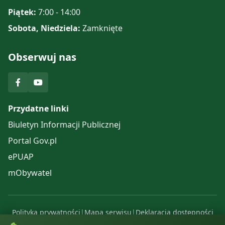
Piątek:
7:00 - 14:00
Sobota, Niedziela:
Zamknięte
Obserwuj nas
Przydatne linki
Biuletyn Informacji Publicznej
Portal Gov.pl
ePUAP
mObywatel
Polityka prywatności
|
Mapa serwisu
|
Deklaracja dostępności
© 2025 Urząd Gminy Komańcza. Wszelkie prawa zastrzeżone.