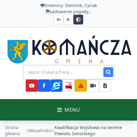
Imieniny:
Dominik, Cyriak
Ładowanie pogody...
A+
A-
Urząd Gminy Komańcza
Wyszukiwanie na stronie
MENU
Strona
Kwalifikacja Wojskowa na terenie
Aktualności
główna
Powiatu Sanockiego