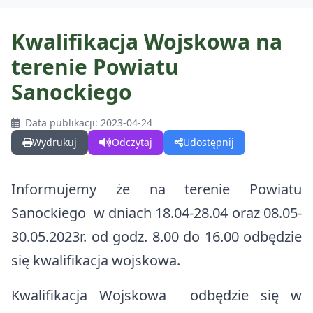
Kwalifikacja Wojskowa na
terenie Powiatu
GMINA
Sanockiego
O Gminie
DLA MIESZKAŃCÓW
Data publikacji: 2023-04-24
O Gminie w Mediach
Wydrukuj
Odczytaj
Udostępnij
Kalendarz wydarzeń
DLA TURYSTÓW
Odznaka Honorowa Gminy Komańcza
Najczęściej zalatwiane sprawy
Informujemy że na terenie Powiatu
Kalendarz wydarzeń
DLA INWESTORA
Sołectwa w Gminie Komańcza
Gospodarka odpadami
Sanockiego w dniach 18.04-28.04 oraz 08.05-
Wirtualna Komańcza
Projekty
Działki na sprzedaż
30.05.2023r. od godz. 8.00 do 16.00 odbędzie
Czyste Powietrze
Warto zobaczyć
się kwalifikacja wojskowa.
Fundusz dróg samorządowych
Działki do dzierżawy
Centralna Ewidencja Emisyjności Budynków (CEEB)
Materiały promocyjne
Zadania dofinansowane ze środków budżetu państwa
Kwalifikacja Wojskowa odbędzie się w
Nieodpłatna pomoc prawna
Trasy rowerowe