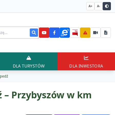
A+
A-
stronie
AŃCÓW
DLA TURYSTÓW
DLA INWESTO
DLA TURYSTÓW
DLA INWESTORA
epedź
ź – Przybyszów w km