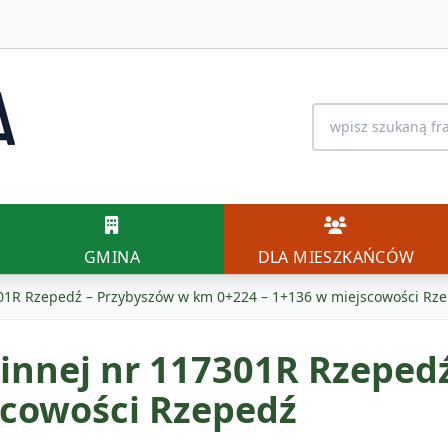
Wyszukiwanie na 
GMINA
DLA MIESZK
GMINA
DLA MIESZKAŃCÓW
01R Rzepedź – Przybyszów w km 0+224 – 1+136 w miejscowości Rz
innej nr 117301R Rzeped
scowości Rzepedź