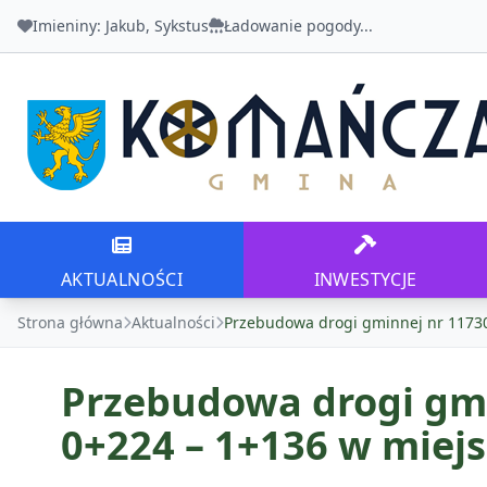
Imieniny:
Jakub, Sykstus
Ładowanie pogody...
Urząd Gminy Komańcza
AKTUALNOŚCI
INWESTYCJE
AKTUALNOŚCI
INWESTYCJE
Strona główna
Aktualności
Przebudowa drogi gminnej nr 1173
Przebudowa drogi gm
0+224 – 1+136 w miej