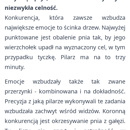
Rządowy Fundusz Polski Ład
niezwykła celność.
Zdrowie
Szlaki turystyczne
Rządowy Fundusz Rozwoju Dróg
Konkurencja, która zawsze wzbudza
Edukacja
Baza noclegowa
największe emocje to ścinka drzew. Najwyżej
Program integracji społecznej i obywatelskiej Romów w Polsce w
Komunikacja i transport
latach 2021- 2030
punktowane jest obalenie pnia tak, by jego
wierzchołek upadł na wyznaczony cel, w tym
Ważne dane, telefony i adresy
Europejski Fundusz Rolny na rzecz Rozwoju Obszarów Wiejskich
przypadku tyczkę. Pilarz ma na to trzy
Konta bankowe
Organizacje pozarządowe
minuty.
Tablica informacyjna
Strategia Rozwoju Ponadlokalnego dla Partnerstwa Turystyczne
Bieszczady na lata 2025-2030
Emocje wzbudzały także tak zwane
Ostrzeżenia meteorologiczne
przerzynki - kombinowana i na dokładność.
Bezpieczeństwo
Precyzja z jaką pilarze wykonywali te zadania
wzbudzała zachwyt wśród widzów. Koronną
Koronawirus
konkurencją jest okrzesywanie pnia z gałęzi.
Cmentarze Komunalne Gminy Komańcza