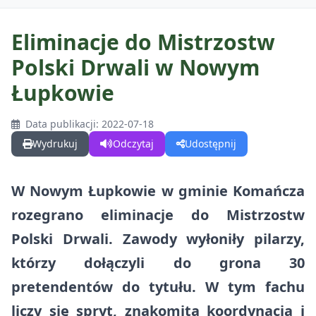
Eliminacje do Mistrzostw
Polski Drwali w Nowym
GMINA
Łupkowie
O Gminie
DLA MIESZKAŃCÓW
Data publikacji: 2022-07-18
O Gminie w Mediach
Wydrukuj
Odczytaj
Udostępnij
Kalendarz wydarzeń
DLA TURYSTÓW
Odznaka Honorowa Gminy Komańcza
Najczęściej zalatwiane sprawy
W Nowym Łupkowie w gminie Komańcza
Kalendarz wydarzeń
DLA INWESTORA
Sołectwa w Gminie Komańcza
Gospodarka odpadami
rozegrano eliminacje do Mistrzostw
Wirtualna Komańcza
Projekty
Działki na sprzedaż
Polski Drwali. Zawody wyłoniły pilarzy,
Czyste Powietrze
Warto zobaczyć
którzy dołączyli do grona 30
Fundusz dróg samorządowych
Działki do dzierżawy
Centralna Ewidencja Emisyjności Budynków (CEEB)
pretendentów do tytułu. W tym fachu
Materiały promocyjne
Zadania dofinansowane ze środków budżetu państwa
Nieodpłatna pomoc prawna
liczy się spryt, znakomita koordynacja i
Trasy rowerowe