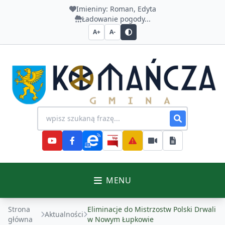
Imieniny:
Roman, Edyta
Ładowanie pogody...
A+
A-
Urząd Gminy Komańcza
Wyszukiwanie na stronie
MENU
Strona
Eliminacje do Mistrzostw Polski Drwali
Aktualności
główna
w Nowym Łupkowie