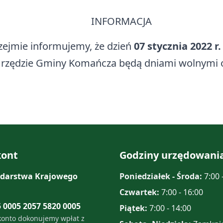
INFORMACJA
zejmie informujemy, że dzień
07 stycznia 2022 r.
rzędzie Gminy Komańcza będą dniami wolnymi 
ont
Godziny urzędowani
darstwa Krajowego
Poniedziałek - Środa:
7:00 
Czwartek:
7:00 - 16:00
5 0005 2057 5820 0005
Piątek:
7:00 - 14:00
konto dokonujemy wpłat z