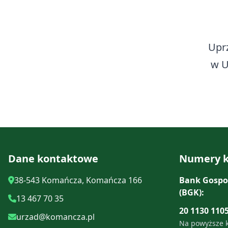
Upr
w U
Dane kontaktowe
Numery k
38-543 Komańcza, Komańcza 166
Bank Gospo
(BGK):
13 467 70 35
20 1130 110
urzad@komancza.pl
Na powyższe 