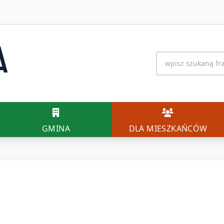
Wyszukiwanie na 
GMINA
DLA MIESZK
GMINA
DLA MIESZKAŃCÓW