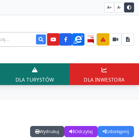
A+
A-
stronie
AŃCÓW
DLA TURYSTÓW
DLA INWESTO
DLA TURYSTÓW
DLA INWESTORA
Wydrukuj
Odczytaj
Udostępnij