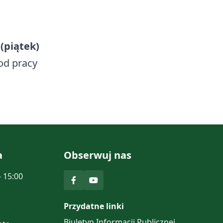
 (piątek)
od pracy
a
Obserwuj nas
- 15:00
Przydatne linki
Biuletyn Informacji Publicznej