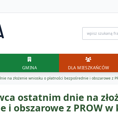
Wyszukiwanie na 
GMINA
DLA MIESZK
GMINA
DLA MIESZKAŃCÓW
dnie na złożenie wniosku o płatności bezpośrednie i obszarowe z
wca ostatnim dnie na zło
ie i obszarowe z PROW w 