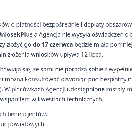
osków o płatności bezpośrednie i dopłaty obszaro
WniosekPlus
a Agencja nie wysyła oświadczeń o 
ży złożyć go
do 17 czerwca
będzie miała pomniej
in złożenia wniosków upływa 12 lipca.
obawiają się, że sami nie poradzą sobie z wypeł
i można konsultować dzwoniąc pod bezpłatny num
00). W placówkach Agencji udostępnione zostały 
 wsparciem w kwestiach technicznych.
h beneficjentów.
iur powiatowych.