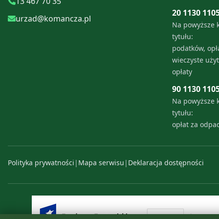
13 467 70 35
20 1130 110
urzad@komancza.pl
Na powyższe 
tytułu:
podatków, opła
wieczyste uży
opłaty
90 1130 110
Na powyższe 
tytułu:
opłat za odp
Polityka prywatności
|
Mapa serwisu
|
Deklaracja dostępności