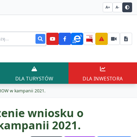
A+
A-
stronie
AŃCÓW
DLA TURYSTÓW
DLA INWESTO
DLA TURYSTÓW
DLA INWESTORA
 PROW w kampanii 2021.
żenie wniosku o
kampanii 2021.