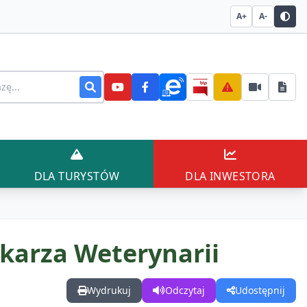
A+
A-
stronie
AŃCÓW
DLA TURYSTÓW
DLA INWESTO
DLA TURYSTÓW
DLA INWESTORA
arza Weterynarii
Wydrukuj
Odczytaj
Udostępnij