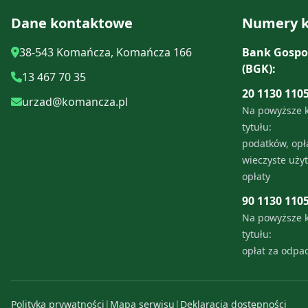
Dane kontaktowe
Numery k
38-543 Komańcza, Komańcza 166
Bank Gospo
(BGK):
13 467 70 35
20 1130 110
urzad@komancza.pl
Na powyższe 
tytułu:
podatków, opła
wieczyste uży
opłaty
90 1130 110
Na powyższe 
tytułu:
opłat za odp
Polityka prywatności
|
Mapa serwisu
|
Deklaracja dostępności