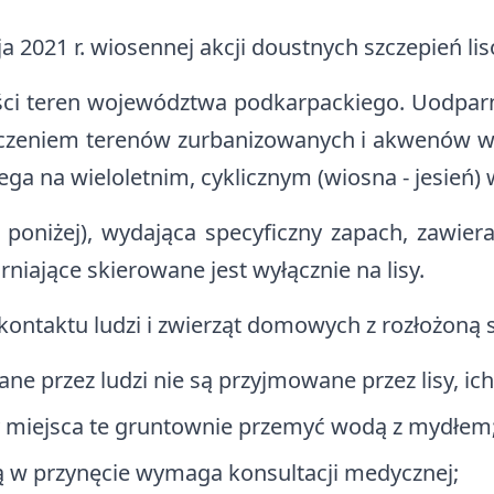
 2021 r. wiosennej akcji doustnych szczepień li
ci teren województwa podkarpackiego. Uodparn
ączeniem terenów zurbanizowanych i akwenów wo
ga na wieloletnim, cyklicznym (wiosna - jesień) 
 poniżej), wydająca specyficzny zapach, zawie
rniające skierowane jest wyłącznie na lisy.
ontaktu ludzi i zwierząt domowych z rozłożoną s
ne przez ludzi nie są przyjmowane przez lisy, ic
y miejsca te gruntownie przemyć wodą z mydłem
ą w przynęcie wymaga konsultacji medycznej;