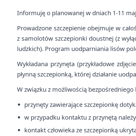
Informuję o planowanej w dniach 1-11 maja
Prowadzone szczepienie obejmuje w całoś
z samolotów szczepionki doustnej (z wył
ludzkich). Program uodparniania lisów pole
Wykładana przynęta (przykładowe zdjęcie
płynną szczepionką, której działanie uodpa
W związku z możliwością bezpośredniego k
przynęty zawierające szczepionkę dotyka
w przypadku kontaktu z przynętą należ
kontakt człowieka ze szczepionką ukryt