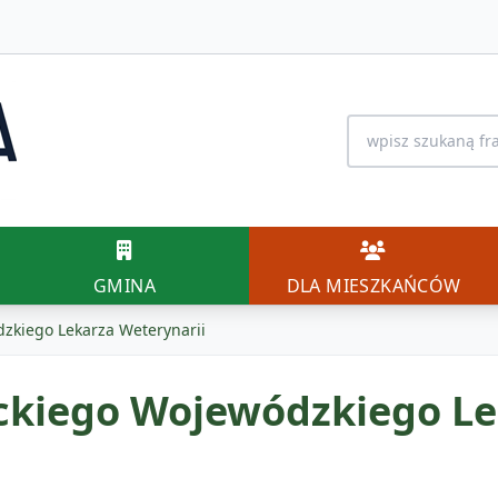
Wyszukiwanie na 
GMINA
DLA MIESZK
GMINA
DLA MIESZKAŃCÓW
zkiego Lekarza Weterynarii
kiego Wojewódzkiego Lek