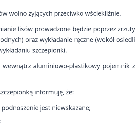
sów wolno żyjących przeciwko wściekliźnie.
ianie lisów prowadzone będzie poprzez zrzuty
dnych) oraz wykładanie ręczne (wokół osiedli
wykładaniu szczepionki.
ra wewnątrz aluminiowo-plastikowy pojemnik z
zczepionką informuję, że:
h podnoszenie jest niewskazane;
;