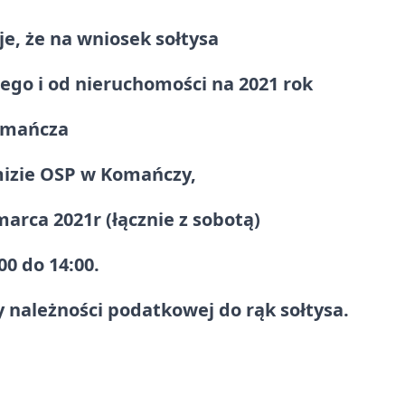
, że na wniosek sołtysa
nego i od nieruchomości na 2021 rok
omańcza
izie OSP w Komańczy,
arca 2021r (łącznie z sobotą)
0 do 14:00.
 należności podatkowej do rąk sołtysa.