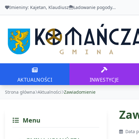
Imieniny:
Kajetan, Klaudiusz
Ładowanie pogody...
Urząd Gminy Komańcza
AKTUALNOŚCI
INWESTYCJE
AKTUALNOŚCI
INWESTYCJE
Strona główna
Aktualności
Zawiadomienie
Zaw
Menu
Data p