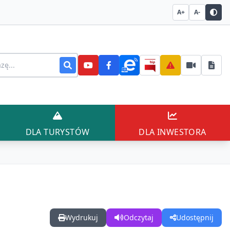
A+
A-
stronie
AŃCÓW
DLA TURYSTÓW
DLA INWESTO
DLA TURYSTÓW
DLA INWESTORA
Wydrukuj
Odczytaj
Udostępnij