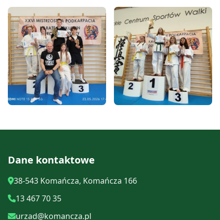
Dane kontaktowe
38-543 Komańcza, Komańcza 166
13 467 70 35
urzad@komancza.pl