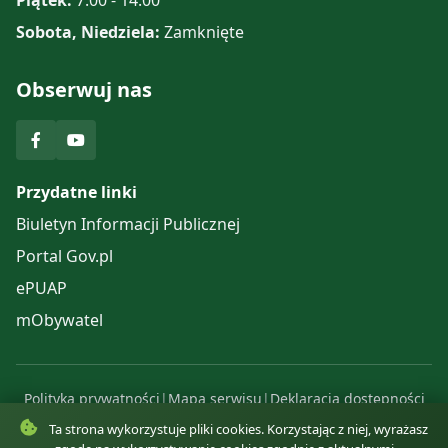
Sobota, Niedziela:
Zamknięte
Obserwuj nas
Przydatne linki
Biuletyn Informacji Publicznej
Portal Gov.pl
ePUAP
mObywatel
Polityka prywatności
|
Mapa serwisu
|
Deklaracja dostępności
© 2025 Urząd Gminy Komańcza. Wszelkie prawa zastrzeżone.
Ta strona wykorzystuje pliki cookies. Korzystając z niej, wyrażasz