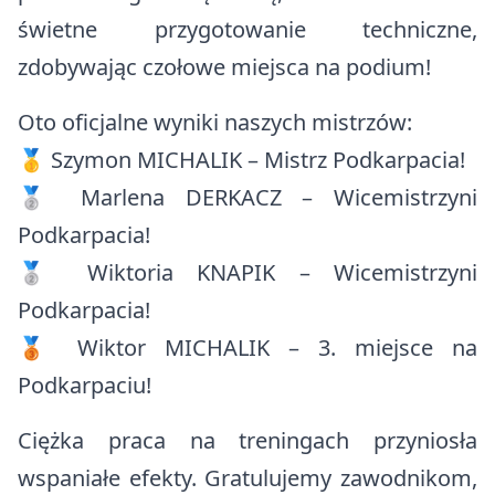
Rządowy Fundusz Polski Ład
świetne przygotowanie techniczne,
Zdrowie
Szlaki turystyczne
Rządowy Fundusz Rozwoju Dróg
zdobywając czołowe miejsca na podium!
Edukacja
Baza noclegowa
Program integracji społecznej i obywatelskiej Romów w Polsce w
Oto oficjalne wyniki naszych mistrzów:
Komunikacja i transport
latach 2021- 2030
🥇 Szymon MICHALIK – Mistrz Podkarpacia!
Ważne dane, telefony i adresy
Europejski Fundusz Rolny na rzecz Rozwoju Obszarów Wiejskich
🥈 Marlena DERKACZ – Wicemistrzyni
Konta bankowe
Organizacje pozarządowe
Podkarpacia!
🥈 Wiktoria KNAPIK – Wicemistrzyni
Tablica informacyjna
Strategia Rozwoju Ponadlokalnego dla Partnerstwa Turystyczne
Bieszczady na lata 2025-2030
Podkarpacia!
Ostrzeżenia meteorologiczne
🥉 Wiktor MICHALIK – 3. miejsce na
Bezpieczeństwo
Podkarpaciu!
Koronawirus
Ciężka praca na treningach przyniosła
Cmentarze Komunalne Gminy Komańcza
wspaniałe efekty. Gratulujemy zawodnikom,