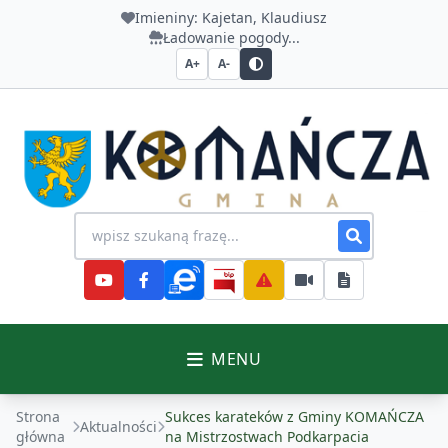
Imieniny:
Kajetan, Klaudiusz
Ładowanie pogody...
A+
A-
Urząd Gminy Komańcza
Wyszukiwanie na stronie
MENU
Strona
Sukces karateków z Gminy KOMAŃCZA
Aktualności
główna
na Mistrzostwach Podkarpacia