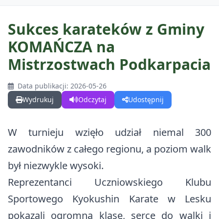
Sukces karateków z Gminy
KOMAŃCZA na
GMINA
Mistrzostwach Podkarpacia
O Gminie
DLA MIESZKAŃCÓW
Data publikacji: 2026-05-26
O Gminie w Mediach
Wydrukuj
Odczytaj
Udostępnij
Kalendarz wydarzeń
DLA TURYSTÓW
Odznaka Honorowa Gminy Komańcza
Najczęściej zalatwiane sprawy
W turnieju wzięło udział niemal 300
Kalendarz wydarzeń
DLA INWESTORA
Sołectwa w Gminie Komańcza
Gospodarka odpadami
zawodników z całego regionu, a poziom walk
Wirtualna Komańcza
Projekty
Działki na sprzedaż
był niezwykle wysoki.
Czyste Powietrze
Warto zobaczyć
Reprezentanci Uczniowskiego Klubu
Fundusz dróg samorządowych
Działki do dzierżawy
Centralna Ewidencja Emisyjności Budynków (CEEB)
Sportowego Kyokushin Karate w Lesku
Materiały promocyjne
Zadania dofinansowane ze środków budżetu państwa
Nieodpłatna pomoc prawna
pokazali ogromną klasę, serce do walki i
Trasy rowerowe