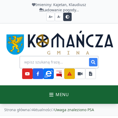
Imieniny:
Kajetan, Klaudiusz
Ładowanie pogody...
A+
A-
Urząd Gminy Komańcza
Wyszukiwanie na stronie
MENU
Strona główna
Aktualności
Uwaga znaleziono PSA