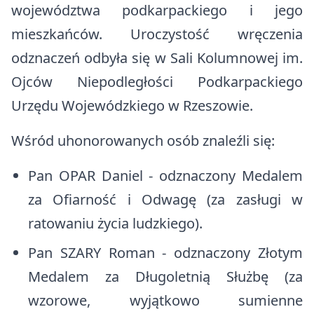
Rządowy Fundusz Polski Ład
województwa podkarpackiego i jego
Zdrowie
Szlaki turystyczne
mieszkańców. Uroczystość wręczenia
Rządowy Fundusz Rozwoju Dróg
Edukacja
odznaczeń odbyła się w Sali Kolumnowej im.
Baza noclegowa
Program integracji społecznej i obywatelskiej Romów w Polsce w
Ojców Niepodległości Podkarpackiego
Komunikacja i transport
latach 2021- 2030
Urzędu Wojewódzkiego w Rzeszowie.
Ważne dane, telefony i adresy
Europejski Fundusz Rolny na rzecz Rozwoju Obszarów Wiejskich
Wśród uhonorowanych osób znaleźli się:
Konta bankowe
Organizacje pozarządowe
Tablica informacyjna
Pan OPAR Daniel - odznaczony Medalem
Strategia Rozwoju Ponadlokalnego dla Partnerstwa Turystyczne
Bieszczady na lata 2025-2030
za Ofiarność i Odwagę (za zasługi w
Ostrzeżenia meteorologiczne
ratowaniu życia ludzkiego).
Bezpieczeństwo
Pan SZARY Roman - odznaczony Złotym
Koronawirus
Medalem za Długoletnią Służbę (za
Cmentarze Komunalne Gminy Komańcza
wzorowe, wyjątkowo sumienne