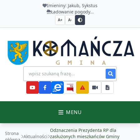
Imieniny:
Jakub, Sykstus
Ładowanie pogody...
A+
A-
Urząd Gminy Komańcza
Wyszukiwanie na stronie
MENU
Odznaczenia Prezydenta RP dla
Strona
Aktualności
zasłużonych mieszkańców Gminy
główna