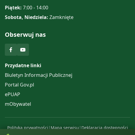
Piątek:
7:00 - 14:00
Sobota, Niedziela:
Zamknięte
Obserwuj nas
Przydatne linki
Biuletyn Informacji Publicznej
Portal Gov.pl
ePUAP
mObywatel
Polityka prywatności
|
Mapa serwisu
|
Deklaracja dostępności
© 2025 Urząd Gminy Komańcza. Wszelkie prawa zastrzeżone.