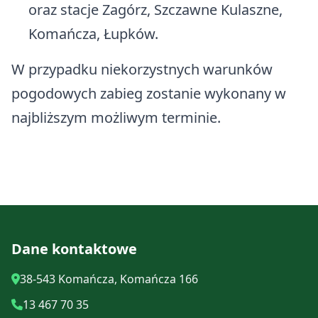
wezwaniem Michała Archanioła w
oraz stacje Zagórz, Szczawne Kulaszne,
Łupkowie
Opróżnianie zbiorników
Komańcza, Łupków.
bezodpływowych
Kompendium wiedzy o roślinach
W przypadku niekorzystnych warunków
zielarskich oraz propozycje
Rejestr działalności regulowanej
pogodowych zabieg zostanie wykonany w
wycieczek zielarskich
najbliższym możliwym terminie.
Edukacja Ekologiczna
Kontrole w zakresie właściwego
gospodarowania odpadami
komunalnymi na nieruchomościach
zamieszkałych
Dane kontaktowe
38-543 Komańcza, Komańcza 166
13 467 70 35