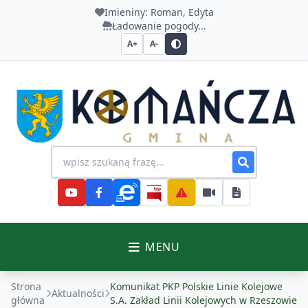
Imieniny:
Roman, Edyta
Ładowanie pogody...
A+
A-
Urząd Gminy Komańcza
Wyszukiwanie na stronie
MENU
Strona
Komunikat PKP Polskie Linie Kolejowe
Aktualności
główna
S.A. Zakład Linii Kolejowych w Rzeszowie