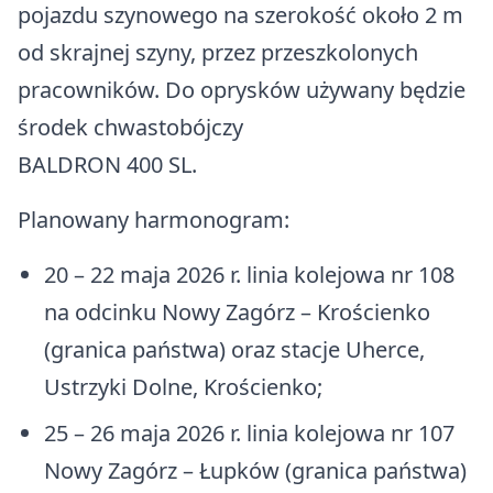
pojazdu szynowego na szerokość około 2 m
Konta bankowe
Telefony alarmowe
Koronawirus
Gdzie i w jakim terminie uiszczać
Organizacje pozarządowe
od skrajnej szyny, przez przeszkolonych
Wodospad w Dołżycy
Gospodarka komunalna (GPGK)
opłatę za śmieci
pracowników. Do oprysków używany będzie
Godziny Otwarcia Urzędu Gminy
Tabela sygnałów alarmowych
Stowarzyszenia
Kościół parafialny obrządku
Pomoc społeczna
środek chwastobójczy
Ile płacić za śmieci
łacińskiego w Komańczy
Struktura Organizacyjna
Alert RCB
LGD Nasze Bieszczady
BALDRON 400 SL.
Co to jest deklaracja i kiedy należy
Klasztor Zgromadzenia Sióstr
Ważne dane, telefony i adresy
Regionalny System Ostrzegania
Planowany harmonogram:
ją zmienić
Najświętszej Rodziny z Nazaretu w
Komańczy
Zimowe utrzymanie dróg
Komunikaty meteorologiczne
20 – 22 maja 2026 r. linia kolejowa nr 108
Kompostownik przydomowy
na odcinku Nowy Zagórz – Krościenko
Jeziorka Duszatyńskie
Informatory dla ludności
Zasady Funkcjonowania PSZOK-u
(granica państwa) oraz stacje Uherce,
Źródełko Radoszyce
Ustrzyki Dolne, Krościenko;
Analiza stanu Gospodarki
Odpadami Komonualnymi
Cyfrowa rekonstrukcja 3D
25 – 26 maja 2026 r. linia kolejowa nr 107
nieistniejącej obecnie cerkwi pod
Nowy Zagórz – Łupków (granica państwa)
Piątka za segregację