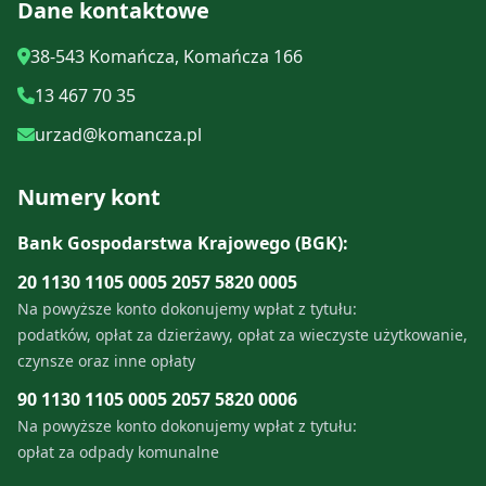
Dane kontaktowe
nieistniejącej obecnie cerkwi pod
Piątka za segregację
wezwaniem Michała Archanioła w
38-543 Komańcza, Komańcza 166
Łupkowie
Opróżnianie zbiorników
13 467 70 35
bezodpływowych
Kompendium wiedzy o roślinach
urzad@komancza.pl
zielarskich oraz propozycje
Rejestr działalności regulowanej
wycieczek zielarskich
Numery kont
Edukacja Ekologiczna
Bank Gospodarstwa Krajowego (BGK):
20 1130 1105 0005 2057 5820 0005
Kontrole w zakresie właściwego
Na powyższe konto dokonujemy wpłat z tytułu:
gospodarowania odpadami
podatków, opłat za dzierżawy, opłat za wieczyste użytkowanie,
komunalnymi na nieruchomościach
czynsze oraz inne opłaty
zamieszkałych
90 1130 1105 0005 2057 5820 0006
Na powyższe konto dokonujemy wpłat z tytułu:
opłat za odpady komunalne