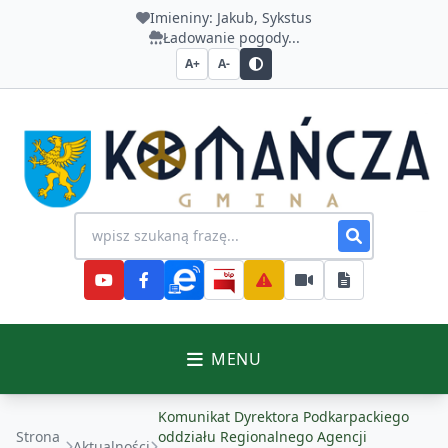
Imieniny:
Jakub, Sykstus
Ładowanie pogody...
A+
A-
Urząd Gminy Komańcza
Wyszukiwanie na stronie
MENU
Komunikat Dyrektora Podkarpackiego
Strona
oddziału Regionalnego Agencji
Aktualności