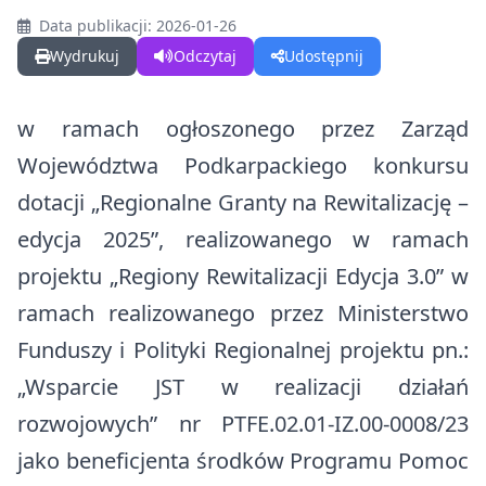
Rządowy Fundusz Polski Ład
Data publikacji: 2026-01-26
Zdrowie
Szlaki turystyczne
Wydrukuj
Odczytaj
Udostępnij
Rządowy Fundusz Rozwoju Dróg
Edukacja
Baza noclegowa
Program integracji społecznej i obywatelskiej Romów w Polsce w
w ramach ogłoszonego przez Zarząd
Komunikacja i transport
latach 2021- 2030
Województwa Podkarpackiego konkursu
Ważne dane, telefony i adresy
Europejski Fundusz Rolny na rzecz Rozwoju Obszarów Wiejskich
dotacji „Regionalne Granty na Rewitalizację –
Konta bankowe
Organizacje pozarządowe
edycja 2025”, realizowanego w ramach
Tablica informacyjna
Strategia Rozwoju Ponadlokalnego dla Partnerstwa Turystyczne
projektu „Regiony Rewitalizacji Edycja 3.0” w
Bieszczady na lata 2025-2030
ramach realizowanego przez Ministerstwo
Ostrzeżenia meteorologiczne
Funduszy i Polityki Regionalnej projektu pn.:
Bezpieczeństwo
„Wsparcie JST w realizacji działań
Koronawirus
rozwojowych” nr PTFE.02.01-IZ.00-0008/23
jako beneficjenta środków Programu Pomoc
Cmentarze Komunalne Gminy Komańcza