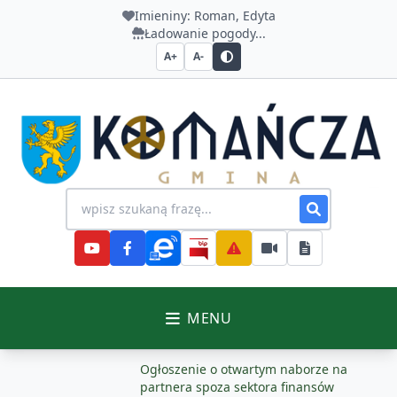
Imieniny:
Roman, Edyta
Ładowanie pogody...
A+
A-
Urząd Gminy Komańcza
Wyszukiwanie na stronie
MENU
Ogłoszenie o otwartym naborze na
partnera spoza sektora finansów