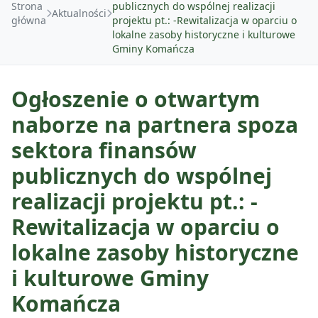
Strona
publicznych do wspólnej realizacji
Aktualności
główna
projektu pt.: -Rewitalizacja w oparciu o
lokalne zasoby historyczne i kulturowe
Gminy Komańcza
GMINA
Ogłoszenie o otwartym
O Gminie
DLA MIESZKAŃCÓW
naborze na partnera spoza
O Gminie w Mediach
sektora finansów
Kalendarz wydarzeń
DLA TURYSTÓW
publicznych do wspólnej
Odznaka Honorowa Gminy Komańcza
Najczęściej zalatwiane sprawy
Kalendarz wydarzeń
realizacji projektu pt.: -
DLA INWESTORA
Sołectwa w Gminie Komańcza
Gospodarka odpadami
Rewitalizacja w oparciu o
Wirtualna Komańcza
Projekty
Działki na sprzedaż
Czyste Powietrze
lokalne zasoby historyczne
Warto zobaczyć
Fundusz dróg samorządowych
Działki do dzierżawy
i kulturowe Gminy
Centralna Ewidencja Emisyjności Budynków (CEEB)
Materiały promocyjne
Zadania dofinansowane ze środków budżetu państwa
Komańcza
Nieodpłatna pomoc prawna
Trasy rowerowe