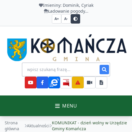
Imieniny:
Dominik, Cyriak
Ładowanie pogody...
A+
A-
Urząd Gminy Komańcza
Wyszukiwanie na stronie
MENU
Strona
KOMUNIKAT - dzień wolny w Urzędzie
Aktualności
główna
Gminy Komańcza