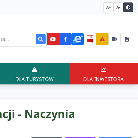
A+
A-
stronie
AŃCÓW
DLA TURYSTÓW
DLA INWESTO
DLA TURYSTÓW
DLA INWESTORA
cji - Naczynia