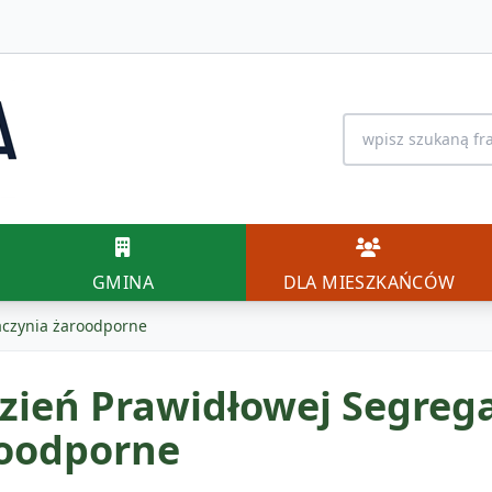
Wyszukiwanie na 
GMINA
DLA MIESZK
GMINA
DLA MIESZKAŃCÓW
aczynia żaroodporne
zień Prawidłowej Segrega
oodporne