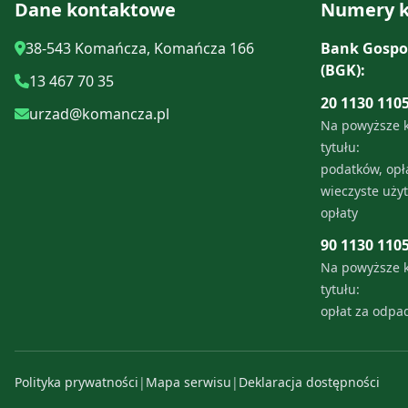
Dane kontaktowe
Numery k
Kompendium wiedzy o
Piątka za segregację
roślinach zielarskich oraz
38-543 Komańcza, Komańcza 166
Bank Gospo
propozycje wycieczek
(BGK):
13 467 70 35
Opróżnianie zbiorników
zielarskich
20 1130 110
bezodpływowych
urzad@komancza.pl
Na powyższe 
tytułu:
Rejestr działalności
podatków, opła
regulowanej
wieczyste uży
opłaty
Edukacja Ekologiczna
90 1130 110
Na powyższe 
Kontrole w zakresie
tytułu:
właściwego
opłat za odp
gospodarowania
odpadami komunalnymi
na nieruchomościach
Polityka prywatności
|
Mapa serwisu
|
Deklaracja dostępności
zamieszkałych