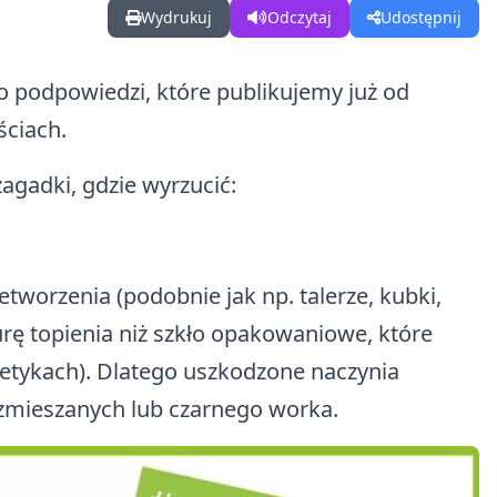
Wydrukuj
Odczytaj
Udostępnij
o podpowiedzi, które publikujemy już od
ciach.
zagadki, gdzie wyrzucić:
etworzenia (podobnie jak np. talerze, kubki,
turę topienia niż szkło opakowaniowe, które
metykach). Dlatego uszkodzone naczynia
zmieszanych lub czarnego worka.