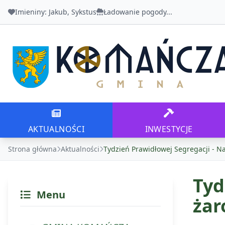
Imieniny:
Jakub, Sykstus
Ładowanie pogody...
Urząd Gminy Komańcza
AKTUALNOŚCI
INWESTYCJE
AKTUALNOŚCI
INWESTYCJE
Strona główna
Aktualności
Tydzień Prawidłowej Segregacji - N
Tyd
Menu
żar