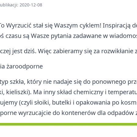
ublikacji: 2020-12-08
To Wyrzucić stał się Waszym cyklem! Inspiracją d
oś czasu są Wasze pytania zadawane w wiadomoś
czej jest dziś. Więc zabieramy się za rozwikłanie 
ia żaroodporne
 typ szkła, który nie nadaje się do ponownego prz
ki, kieliszki). Ma inny skład chemiczny i tempera
ujemy (czyli słoiki, butelki i opakowania po kos
porne wyrzucajcie do kontenerów dla odpadów 