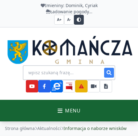
Imieniny:
Dominik, Cyriak
Ładowanie pogody...
A+
A-
Urząd Gminy Komańcza
Wyszukiwanie na stronie
MENU
Strona główna
Aktualności
Informacja o naborze wnisków