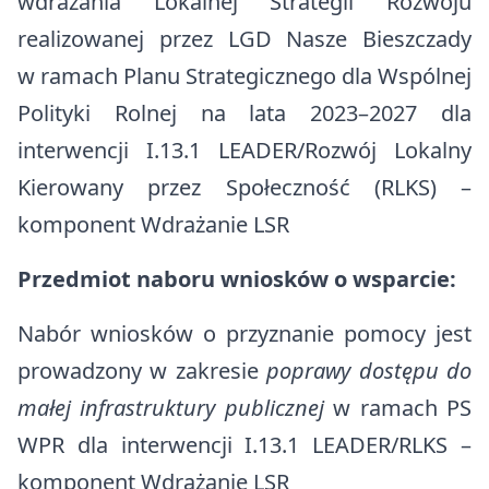
wdrażania Lokalnej Strategii Rozwoju
Rządowy Fundusz Polski Ład
Zdrowie
realizowanej przez LGD Nasze Bieszczady
Szlaki turystyczne
Rządowy Fundusz Rozwoju Dróg
w ramach Planu Strategicznego dla Wspólnej
Edukacja
Baza noclegowa
Program integracji społecznej i obywatelskiej Romów w Polsce w
Polityki Rolnej na lata 2023–2027 dla
Komunikacja i transport
latach 2021- 2030
interwencji I.13.1 LEADER/Rozwój Lokalny
Ważne dane, telefony i adresy
Europejski Fundusz Rolny na rzecz Rozwoju Obszarów Wiejskich
Kierowany przez Społeczność (RLKS) –
komponent Wdrażanie LSR
Konta bankowe
Organizacje pozarządowe
Tablica informacyjna
Strategia Rozwoju Ponadlokalnego dla Partnerstwa Turystyczne
Przedmiot naboru wniosków o wsparcie:
Bieszczady na lata 2025-2030
Ostrzeżenia meteorologiczne
Nabór wniosków o przyznanie pomocy jest
Bezpieczeństwo
prowadzony w zakresie
poprawy dostępu do
małej infrastruktury publicznej
w ramach PS
Koronawirus
WPR dla interwencji I.13.1 LEADER/RLKS –
Cmentarze Komunalne Gminy Komańcza
komponent Wdrażanie LSR