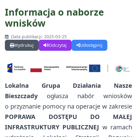
Informacja o naborze
wnisków
GMINA
Data publikacji: 2025-03-25
Wydrukuj
Odczytaj
Udostępnij
O Gminie
DLA MIESZKAŃCÓW
O Gminie w Mediach
Kalendarz wydarzeń
DLA TURYSTÓW
Odznaka Honorowa Gminy Komańcza
Najczęściej zalatwiane sprawy
Kalendarz wydarzeń
Lokalna Grupa Działania Nasze
DLA INWESTORA
Sołectwa w Gminie Komańcza
Gospodarka odpadami
Bieszczady
ogłasza nabór wniosków
Wirtualna Komańcza
Projekty
Działki na sprzedaż
Czyste Powietrze
o przyznanie pomocy na operacje w zakresie
Warto zobaczyć
Fundusz dróg samorządowych
Działki do dzierżawy
POPRAWA DOSTĘPU DO MAŁEJ
Centralna Ewidencja Emisyjności Budynków (CEEB)
Materiały promocyjne
INFRASTRUKTURY PUBLICZNEJ
w ramach
Zadania dofinansowane ze środków budżetu państwa
Nieodpłatna pomoc prawna
Trasy rowerowe